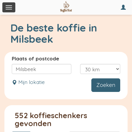
Togg
Toggle
navi
navigation
De beste koffie in
Milsbeek
Plaats of postcode
Mijn lokatie
Zoeken
552 koffieschenkers
gevonden