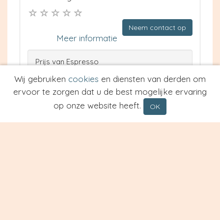
Neem contact op
Meer informatie
Prijs van Espresso
Prijs van Cappuccino
Wij gebruiken
cookies
en diensten van derden om
Type
ervoor te zorgen dat u de best mogelijke ervaring
op onze website heeft.
OK
Eethuis Don Camillo
Cuijk