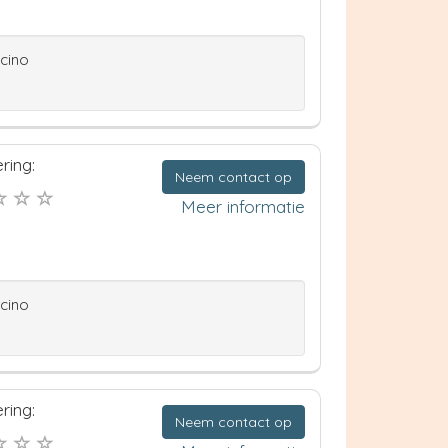
ccino
ring:
Neem contact op
Meer informatie
ccino
ring:
Neem contact op