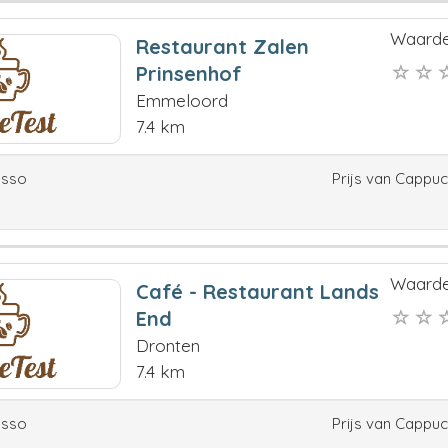
Waarde
Restaurant Zalen
Prinsenhof
Emmeloord
7.4 km
esso
Prijs van Cappu
Waarde
Café - Restaurant Lands
End
Dronten
7.4 km
esso
Prijs van Cappu