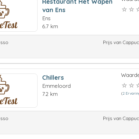
Restaurant Het Wapen
van Ens
Ens
6.7 km
esso
Prijs van Cappu
Waarde
Chillers
Emmeloord
7.2 km
(
2 Ervari
esso
Prijs van Cappu