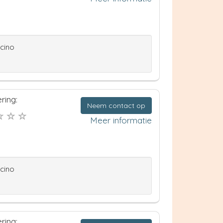
ccino
ring:
Neem contact op
Meer informatie
ccino
ring: