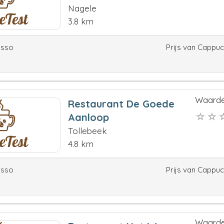
Nagele
3.8 km
esso
Prijs van Cappu
Waarde
Restaurant De Goede
Aanloop
Tollebeek
4.8 km
esso
Prijs van Cappu
Waarde