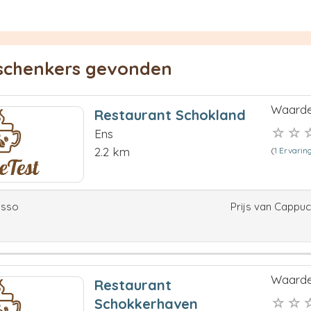
eschenkers gevonden
Waarde
Restaurant Schokland
Ens
2.2 km
(
1 Ervarin
esso
Prijs van Cappu
Waarde
Restaurant
Schokkerhaven