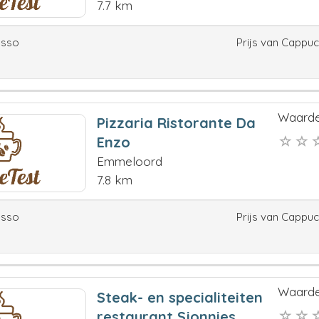
7.7 km
esso
Prijs van Cappu
Waarde
Pizzaria Ristorante Da
Enzo
Emmeloord
7.8 km
esso
Prijs van Cappu
Waarde
Steak- en specialiteiten
restaurant Sjonnies