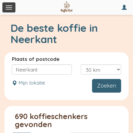
Togg
Toggle
navi
navigation
De beste koffie in
Neerkant
Plaats of postcode
Mijn lokatie
Zoeken
690 koffieschenkers
gevonden