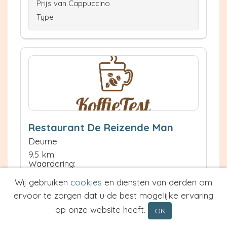
Prijs van Cappuccino
Type
Restaurant De Reizende Man
Deurne
9.5 km
Waardering:
Wij gebruiken
cookies
en diensten van derden om
ervoor te zorgen dat u de best mogelijke ervaring
Neem contact op
Meer informatie
op onze website heeft.
OK