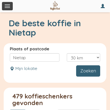
Togg
Toggle
navi
navigation
De beste koffie in
Nietap
Plaats of postcode
Mijn lokatie
Zoeken
479 koffieschenkers
gevonden