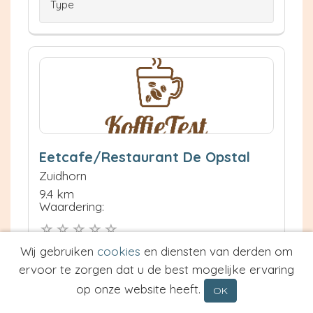
Type
Eetcafe/Restaurant De Opstal
Zuidhorn
9.4 km
Waardering:
Wij gebruiken
cookies
en diensten van derden om
Neem contact op
Meer informatie
ervoor te zorgen dat u de best mogelijke ervaring
op onze website heeft.
OK
Prijs van Espresso