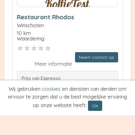
Restaurant Rhodos
Winschoten
10 km
Waardering:
Neem contact op
Meer informatie
Prijs van Espresso
Prijs van Cappuccino
Wij gebruiken
cookies
en diensten van derden om
Type
ervoor te zorgen dat u de best mogelijke ervaring
op onze website heeft.
OK