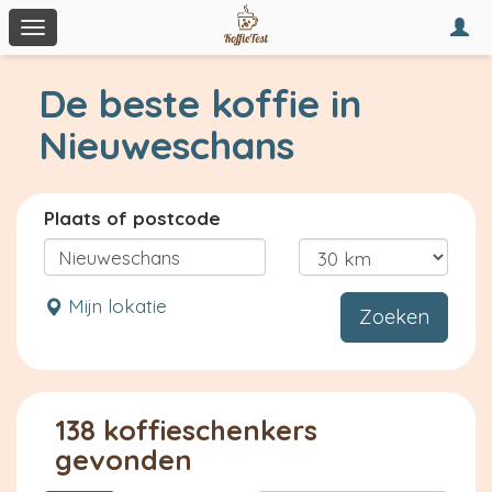
Togg
Toggle
navi
navigation
De beste koffie in
Nieuweschans
Plaats of postcode
Mijn lokatie
Zoeken
138 koffieschenkers
gevonden