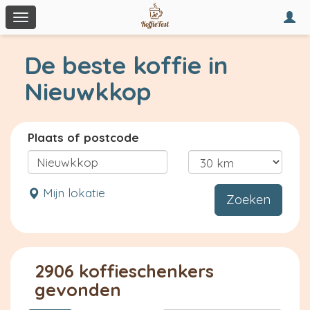
Togg
Toggle
navi
navigation
De beste koffie in
Nieuwkkop
Plaats of postcode
Mijn lokatie
Zoeken
2906 koffieschenkers
gevonden