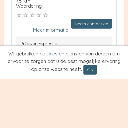
7.5 km
Waardering:
Neem contact op
Meer informatie
Prijs van Espresso
Prijs van Cappuccino
Wij gebruiken
cookies
en diensten van derden om
Type
ervoor te zorgen dat u de best mogelijke ervaring
op onze website heeft.
OK
Tapas & Grand Café De Maestro