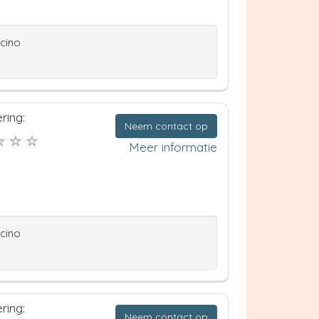
ccino
ring:
Neem contact op
Meer informatie
ccino
ring:
Neem contact op