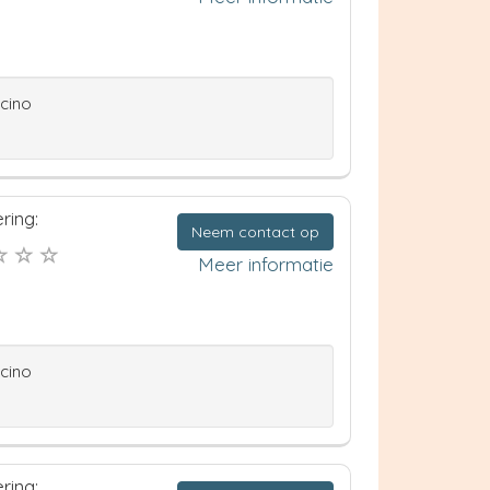
ccino
ring:
Neem contact op
Meer informatie
ccino
ring: