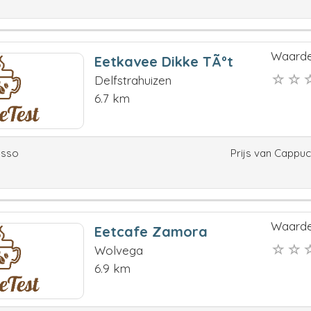
Waarde
Eetkavee Dikke TÃºt
Delfstrahuizen
6.7 km
esso
Prijs van Cappu
Waarde
Eetcafe Zamora
Wolvega
6.9 km