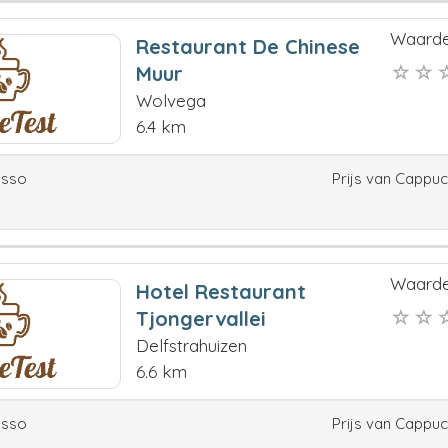
Waarde
Restaurant De Chinese
Muur
Wolvega
6.4 km
esso
Prijs van Cappu
Waarde
Hotel Restaurant
Tjongervallei
Delfstrahuizen
6.6 km
esso
Prijs van Cappu