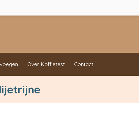
evoegen
Over Koffietest
Contact
ijetrijne