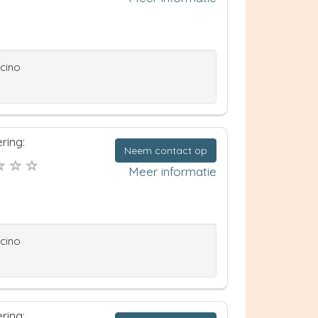
ccino
ring:
Neem contact op
Meer informatie
ccino
ring: