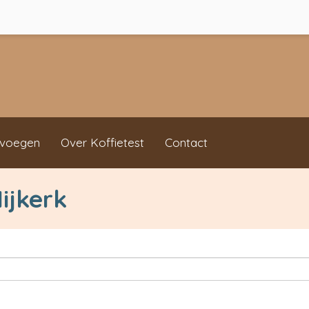
evoegen
Over Koffietest
Contact
ijkerk