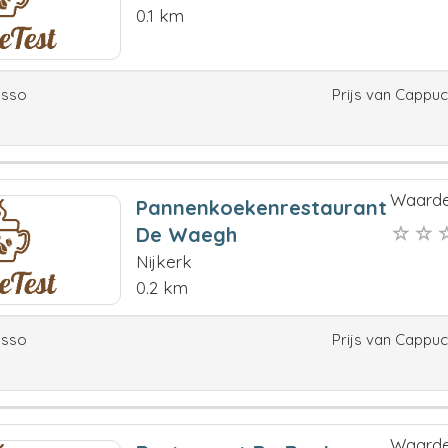
0.1 km
esso
Prijs van Cappu
Waarde
Pannenkoekenrestaurant
De Waegh
Nijkerk
0.2 km
esso
Prijs van Cappu
Waarde