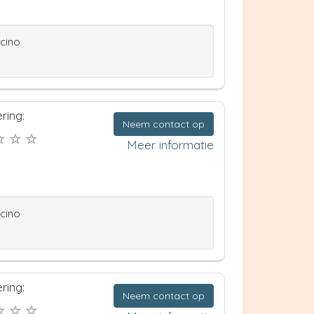
ccino
ring:
Neem contact op
Meer informatie
ccino
ring:
Neem contact op