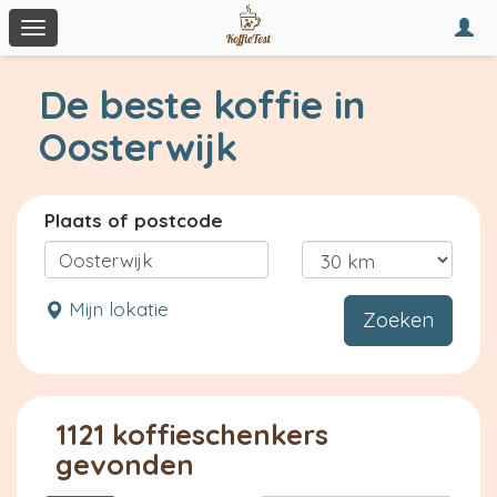
Togg
Toggle
navi
navigation
De beste koffie in
Oosterwijk
Plaats of postcode
Mijn lokatie
Zoeken
1121 koffieschenkers
gevonden