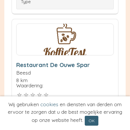
Type
Restaurant De Ouwe Spar
Beesd
8 km
Waardering:
Neem contact op
Wij gebruiken
cookies
en diensten van derden om
Meer informatie
ervoor te zorgen dat u de best mogelijke ervaring
op onze website heeft.
OK
Prijs van Espresso