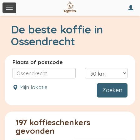
Togg
Toggle
navi
navigation
De beste koffie in
Ossendrecht
Plaats of postcode
Mijn lokatie
Zoeken
197 koffieschenkers
gevonden