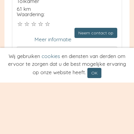
Tolkamer
6.1 km
Waardering:
Neem contact op
Meer informatie
Prijs van Espresso
Wij gebruiken
cookies
en diensten van derden om
Prijs van Cappuccino
ervoor te zorgen dat u de best mogelijke ervaring
Type
op onze website heeft.
OK