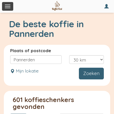
Togg
Toggle
navi
navigation
De beste koffie in
Pannerden
Plaats of postcode
Mijn lokatie
Zoeken
601 koffieschenkers
gevonden