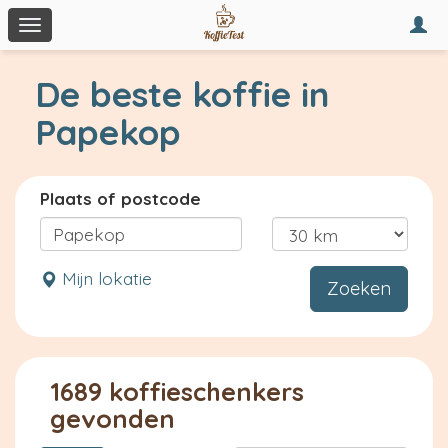
Togg
Toggle
navi
navigation
De beste koffie in
Papekop
Plaats of postcode
Mijn lokatie
Zoeken
1689 koffieschenkers
gevonden