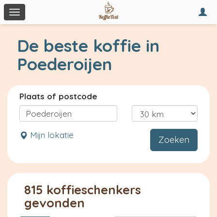
Togg
Toggle
navi
navigation
De beste koffie in
Poederoijen
Plaats of postcode
Mijn lokatie
Zoeken
815 koffieschenkers
gevonden