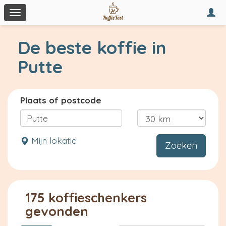
Togg
Toggle
navi
navigation
De beste koffie in
Putte
Plaats of postcode
Mijn lokatie
Zoeken
175 koffieschenkers
gevonden