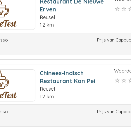
Restaurant De Nieuwe
Erven
Reusel
1.2 km
esso
Prijs van Cappu
Waarde
Chinees-Indisch
Restaurant Kan Pei
Reusel
1.2 km
esso
Prijs van Cappu