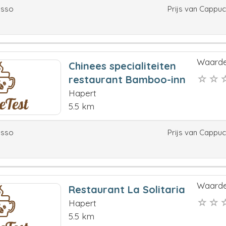
esso
Prijs van Cappu
Waarde
Chinees specialiteiten
restaurant Bamboo-inn
Hapert
5.5 km
esso
Prijs van Cappu
Waarde
Restaurant La Solitaria
Hapert
5.5 km