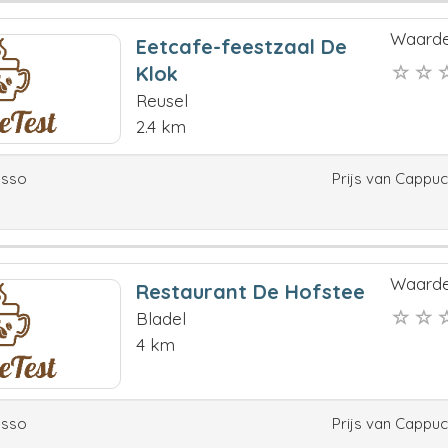
Waarde
Eetcafe-feestzaal De
Klok
Reusel
2.4 km
esso
Prijs van Cappu
Waarde
Restaurant De Hofstee
Bladel
4 km
esso
Prijs van Cappu