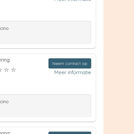
ccino
ring:
Neem contact op
Meer informatie
ccino
ring: