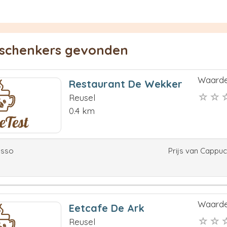
eschenkers gevonden
Waarde
Restaurant De Wekker
Reusel
0.4 km
esso
Prijs van Cappu
Waarde
Eetcafe De Ark
Reusel