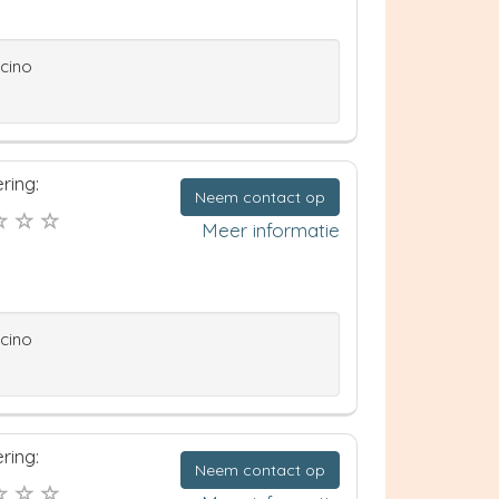
ccino
ring:
Neem contact op
Meer informatie
ccino
ring:
Neem contact op