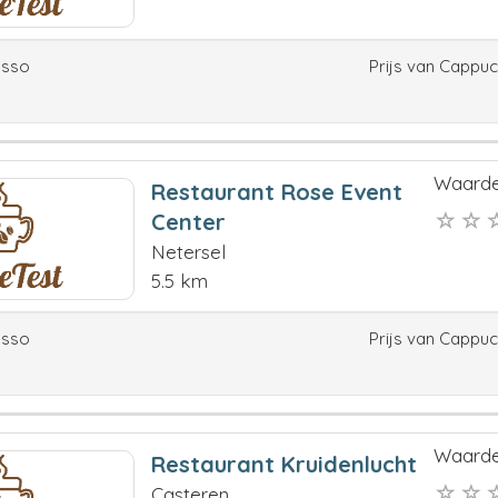
esso
Prijs van Cappu
Waarde
Restaurant Rose Event
Center
Netersel
5.5 km
esso
Prijs van Cappu
Waarde
Restaurant Kruidenlucht
Casteren