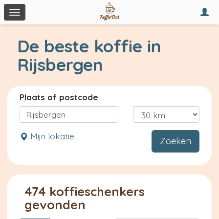
Togg
Toggle
navi
navigation
De beste koffie in
Rijsbergen
Plaats of postcode
Mijn lokatie
Zoeken
474 koffieschenkers
gevonden