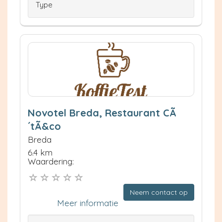
Type
Novotel Breda, Restaurant CÃ
´tÃ&co
Breda
6.4 km
Waardering:
Neem contact op
Meer informatie