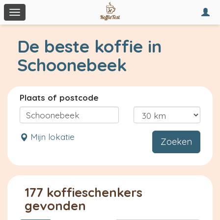
Togg
Toggle
navi
navigation
De beste koffie in
Schoonebeek
Plaats of postcode
Mijn lokatie
Zoeken
177 koffieschenkers
gevonden