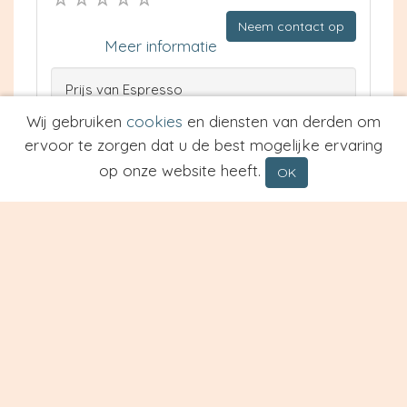
Neem contact op
Meer informatie
Prijs van Espresso
Prijs van Cappuccino
Wij gebruiken
cookies
en diensten van derden om
Type
ervoor te zorgen dat u de best mogelijke ervaring
op onze website heeft.
OK
Restaurant Hoff
Klazienaveen
10.5 km
Waardering: