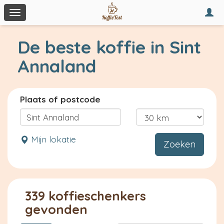
Togg
Toggle
navi
navigation
De beste koffie in Sint
Annaland
Plaats of postcode
Mijn lokatie
Zoeken
339 koffieschenkers
gevonden