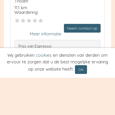
Tholen
11.1 km
Waardering:
Neem contact op
Meer informatie
Prijs van Espresso
Prijs van Cappuccino
Wij gebruiken
cookies
en diensten van derden om
Type
ervoor te zorgen dat u de best mogelijke ervaring
op onze website heeft.
OK