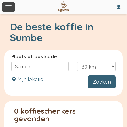
Togg
Toggle
navi
navigation
De beste koffie in
Sumbe
Plaats of postcode
Mijn lokatie
Zoeken
0 koffieschenkers
gevonden