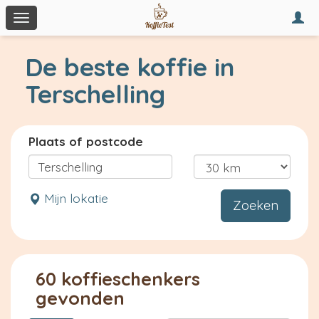
Togg
Toggle
navi
navigation
De beste koffie in
Terschelling
Plaats of postcode
Mijn lokatie
Zoeken
60 koffieschenkers
gevonden