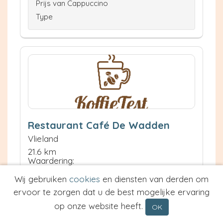
Prijs van Cappuccino
Type
Restaurant Café De Wadden
Vlieland
21.6 km
Waardering:
Wij gebruiken
cookies
en diensten van derden om
ervoor te zorgen dat u de best mogelijke ervaring
Neem contact op
Meer informatie
op onze website heeft.
OK