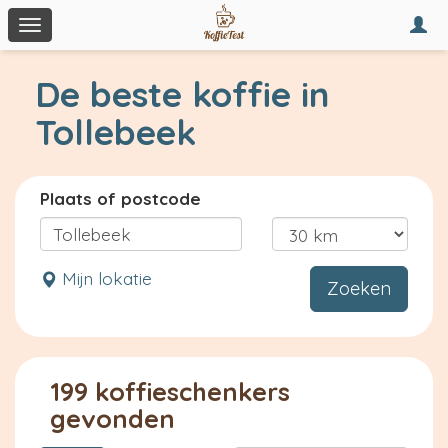
Togg
Toggle
navi
navigation
De beste koffie in
Tollebeek
Plaats of postcode
Mijn lokatie
Zoeken
199 koffieschenkers
gevonden