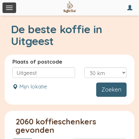
Togg
Toggle
navi
navigation
De beste koffie in
Uitgeest
Plaats of postcode
Mijn lokatie
Zoeken
2060 koffieschenkers
gevonden