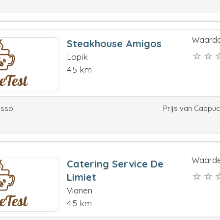
Waarde
Steakhouse Amigos
Lopik
4.5 km
esso
Prijs van Cappu
Waarde
Catering Service De
Limiet
Vianen
4.5 km