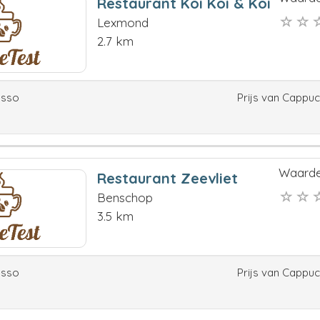
Restaurant Koi Koi & Koi
Lexmond
2.7 km
esso
Prijs van Cappu
Waarde
Restaurant Zeevliet
Benschop
3.5 km
esso
Prijs van Cappu