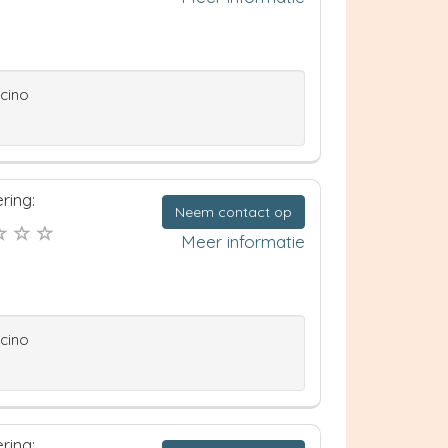
ccino
ring:
Neem contact op
Meer informatie
ccino
ring: