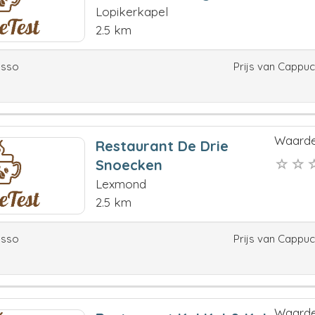
Lopikerkapel
2.5 km
esso
Prijs van Cappu
Waarde
Restaurant De Drie
Snoecken
Lexmond
2.5 km
esso
Prijs van Cappu
Waarde