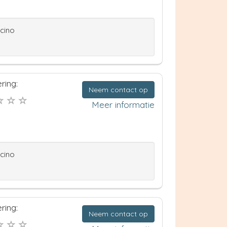
ccino
ring:
Neem contact op
Meer informatie
ccino
ring:
Neem contact op