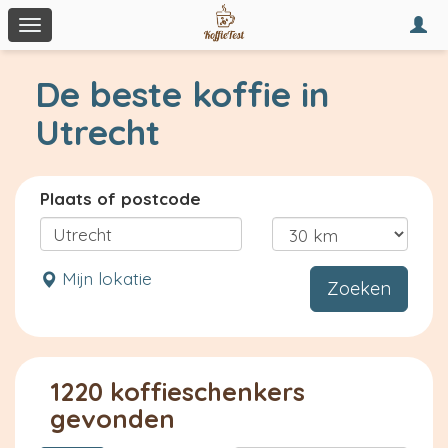
Togg
Toggle
navi
navigation
De beste koffie in
Utrecht
Plaats of postcode
Mijn lokatie
Zoeken
1220 koffieschenkers
gevonden