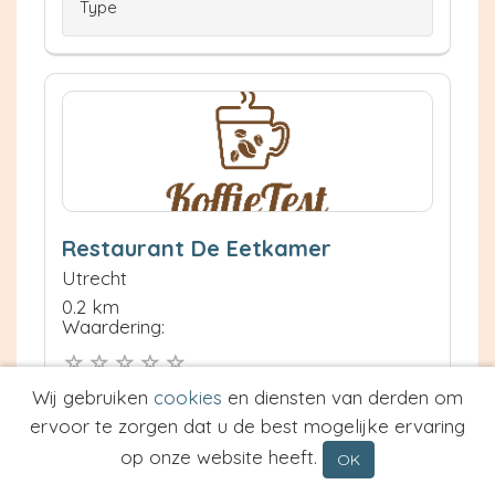
Type
Restaurant De Eetkamer
Utrecht
0.2 km
Waardering:
Wij gebruiken
cookies
en diensten van derden om
Neem contact op
Meer informatie
ervoor te zorgen dat u de best mogelijke ervaring
op onze website heeft.
OK
Prijs van Espresso