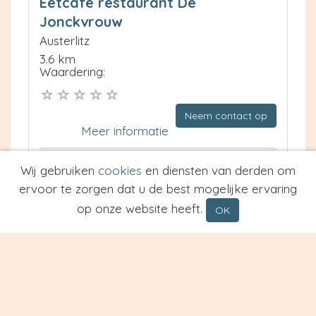
Eetcafe restaurant De
Jonckvrouw
Austerlitz
3.6 km
Waardering:
Neem contact op
Meer informatie
Prijs van Espresso
Wij gebruiken
cookies
en diensten van derden om
Prijs van Cappuccino
ervoor te zorgen dat u de best mogelijke ervaring
Type
op onze website heeft.
OK