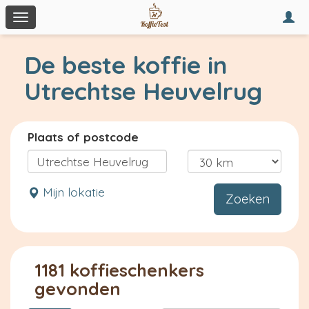
Togg
Toggle
navi
navigation
De beste koffie in
Utrechtse Heuvelrug
Plaats of postcode
Mijn lokatie
Zoeken
1181 koffieschenkers
gevonden