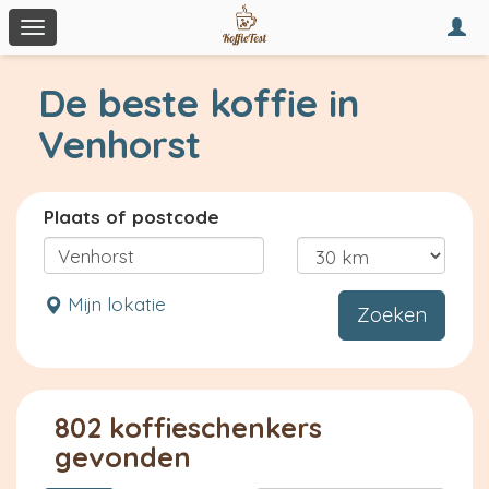
Togg
Toggle
navi
navigation
De beste koffie in
Venhorst
Plaats of postcode
Mijn lokatie
Zoeken
802 koffieschenkers
gevonden