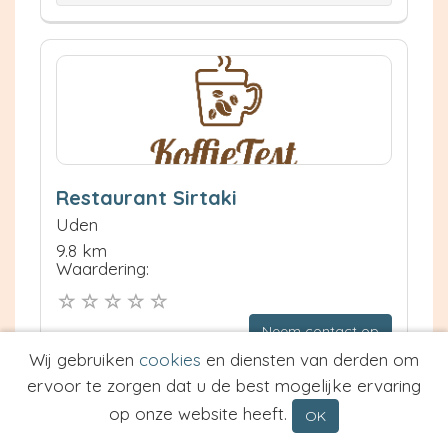
Restaurant Sirtaki
Uden
9.8 km
Waardering:
Neem contact op
Meer informatie
Wij gebruiken
cookies
en diensten van derden om
ervoor te zorgen dat u de best mogelijke ervaring
Prijs van Espresso
op onze website heeft.
OK
Prijs van Cappuccino