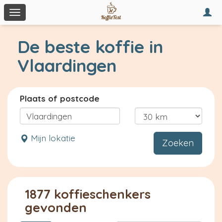
Togg
Toggle
navi
navigation
De beste koffie in
Vlaardingen
Plaats of postcode
Mijn lokatie
Zoeken
1877 koffieschenkers
gevonden