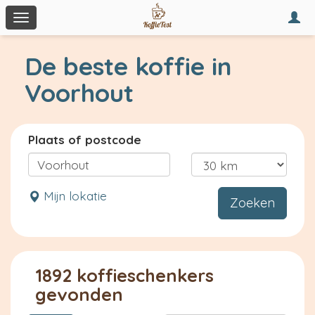
Togg
Toggle
navi
navigation
De beste koffie in
Voorhout
Plaats of postcode
Mijn lokatie
Zoeken
1892 koffieschenkers
gevonden