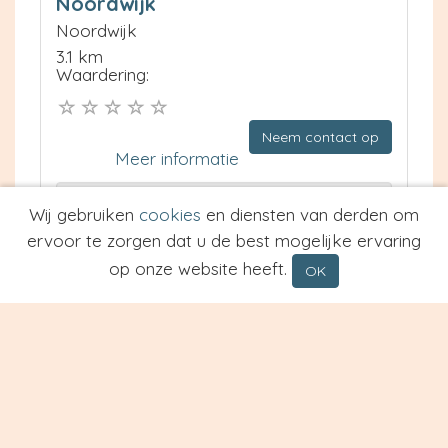
Noordwijk
Noordwijk
3.1 km
Waardering:
Neem contact op
Meer informatie
Prijs van Espresso
Wij gebruiken
cookies
en diensten van derden om
Prijs van Cappuccino
ervoor te zorgen dat u de best mogelijke ervaring
Type
op onze website heeft.
OK