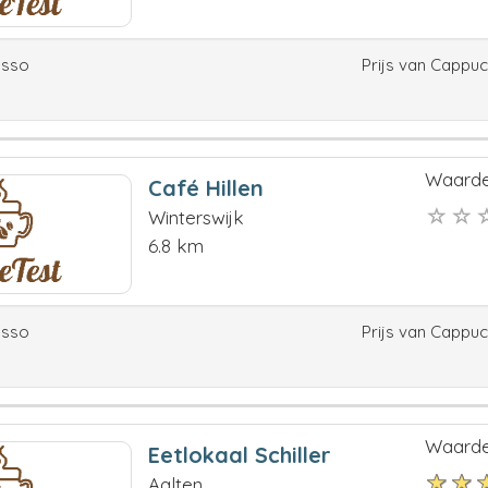
esso
Prijs van Cappu
Waarde
Café Hillen
Winterswijk
6.8 km
esso
Prijs van Cappu
Waarde
Eetlokaal Schiller
Aalten