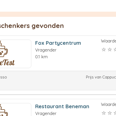
eschenkers gevonden
Waarde
Fox Partycentrum
Vragender
0.1 km
esso
Prijs van Cappu
Waarde
Restaurant Beneman
Vragender