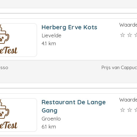
Waarde
Herberg Erve Kots
Lievelde
4.1 km
esso
Prijs van Cappu
Waarde
Restaurant De Lange
Gang
Groenlo
6.1 km