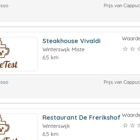
esso
Prijs van Cappu
Waarde
Steakhouse Vivaldi
Winterswijk Miste
6.5 km
esso
Prijs van Cappu
Waarde
Restaurant De Frerikshof
Winterswijk
6.5 km