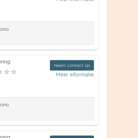
ccino
ring:
Neem contact op
Meer informatie
ccino
ring: