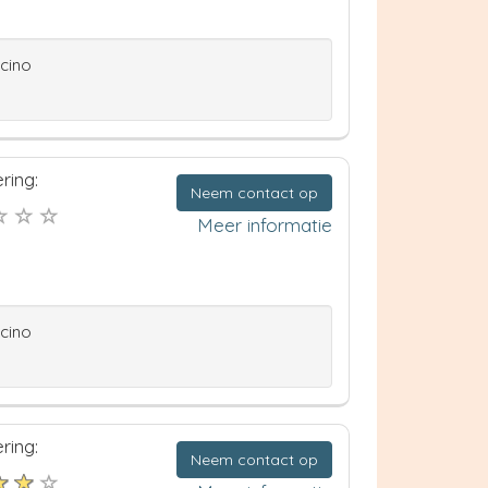
ccino
ring:
Neem contact op
Meer informatie
ccino
ring:
Neem contact op