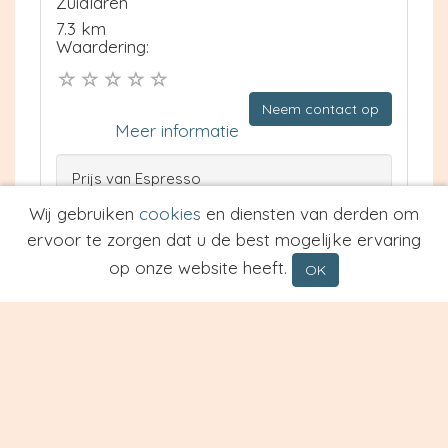
Zuidlaren
7.3 km
Waardering:
Neem contact op
Meer informatie
Prijs van Espresso
Prijs van Cappuccino
Wij gebruiken
cookies
en diensten van derden om
Type
ervoor te zorgen dat u de best mogelijke ervaring
op onze website heeft.
OK