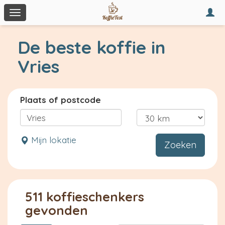
Togg
Toggle
navi
navigation
De beste koffie in
Vries
Plaats of postcode
Mijn lokatie
Zoeken
511 koffieschenkers
gevonden