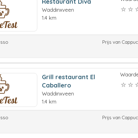
Restaurant Diva
Waddinxveen
1.4 km
esso
Prijs van Cappu
Waarde
Grill restaurant El
Caballero
Waddinxveen
1.4 km
esso
Prijs van Cappu