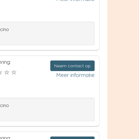
ccino
ring:
Neem contact op
Meer informatie
ccino
ring: