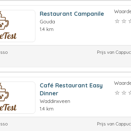
Waarde
Restaurant Campanile
Gouda
1.4 km
esso
Prijs van Cappu
Waarde
Café Restaurant Easy
Dinner
Waddinxveen
1.4 km
esso
Prijs van Cappu