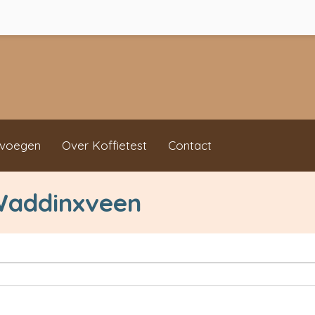
evoegen
Over Koffietest
Contact
 Waddinxveen