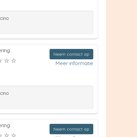
ccino
ring:
Neem contact op
Meer informatie
ccino
ring:
Neem contact op