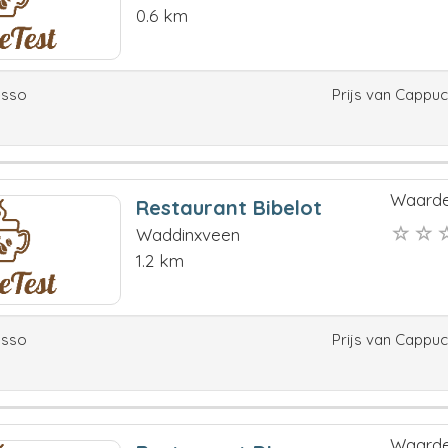
0.6 km
esso
Prijs van Cappu
Waarde
Restaurant Bibelot
Waddinxveen
1.2 km
esso
Prijs van Cappu
Waarde