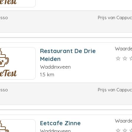
esso
Prijs van Cappu
Waarde
Restaurant De Drie
Meiden
Waddinxveen
1.5 km
esso
Prijs van Cappu
Waarde
Eetcafe Zinne
Waddinxveen