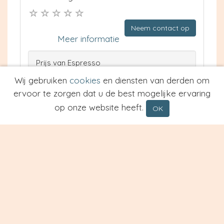
Neem contact op
Meer informatie
Prijs van Espresso
Prijs van Cappuccino
Wij gebruiken
cookies
en diensten van derden om
Type
ervoor te zorgen dat u de best mogelijke ervaring
op onze website heeft.
OK
Eetcafe Babbel
Apeldoorn