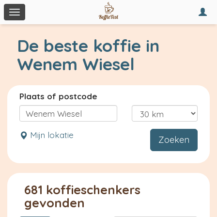
Togg
Toggle
navi
navigation
De beste koffie in
Wenem Wiesel
Plaats of postcode
Mijn lokatie
Zoeken
681 koffieschenkers
gevonden