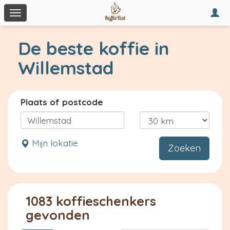
Togg
Toggle
navi
navigation
De beste koffie in
Willemstad
Plaats of postcode
Mijn lokatie
Zoeken
1083 koffieschenkers
gevonden