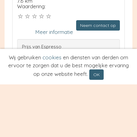
7.6 km
Waardering:
Neem contact op
Meer informatie
Prijs van Espresso
Prijs van Cappuccino
Wij gebruiken
cookies
en diensten van derden om
Type
ervoor te zorgen dat u de best mogelijke ervaring
op onze website heeft.
OK
Restaurant China House