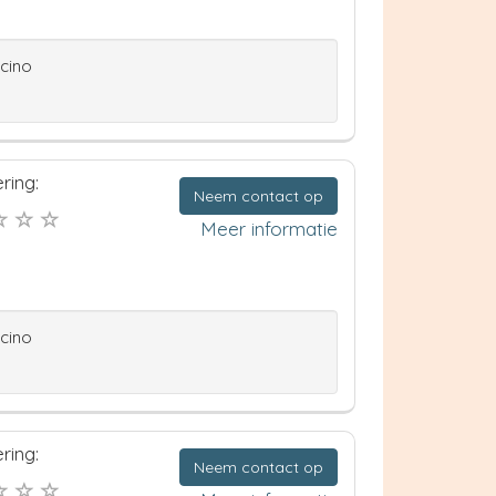
ccino
ring:
Neem contact op
Meer informatie
ccino
ring:
Neem contact op