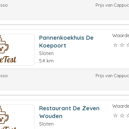
esso
Prijs van Cappu
Waarde
Pannenkoekhuis De
Koepoort
Sloten
5.4 km
esso
Prijs van Cappu
Waarde
Restaurant De Zeven
Wouden
Sloten