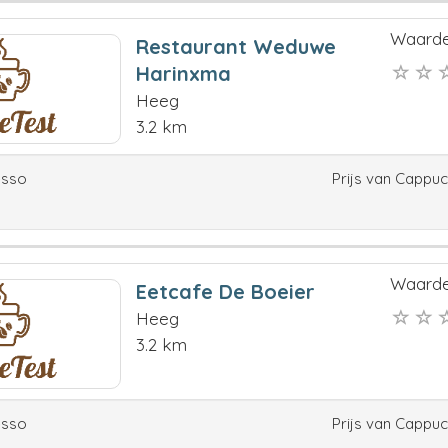
Waarde
Restaurant Weduwe
Harinxma
Heeg
3.2 km
esso
Prijs van Cappu
Waarde
Eetcafe De Boeier
Heeg
3.2 km
esso
Prijs van Cappu