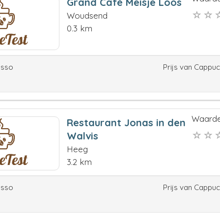
Grand Café Meisje Loos
Woudsend
0.3 km
esso
Prijs van Cappu
Waarde
Restaurant Jonas in den
Walvis
Heeg
3.2 km
esso
Prijs van Cappu