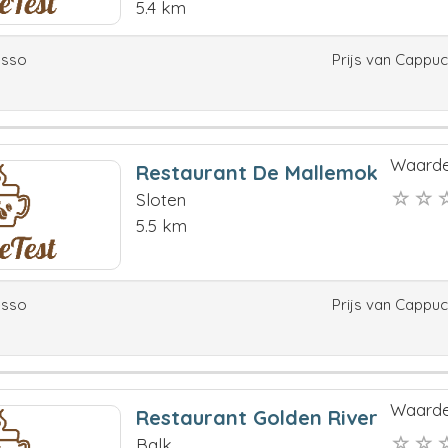
5.4 km
esso
Prijs van Cappu
Waarde
Restaurant De Mallemok
Sloten
5.5 km
esso
Prijs van Cappu
Waarde
Restaurant Golden River
Balk