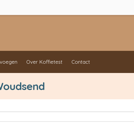
evoegen
Over Koffietest
Contact
 Woudsend