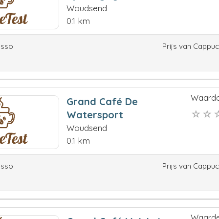
Woudsend
0.1 km
esso
Prijs van Cappu
Waarde
Grand Café De
Watersport
Woudsend
0.1 km
esso
Prijs van Cappu
Waarde