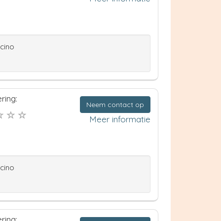
ccino
ring:
Neem contact op
Meer informatie
ccino
ring: