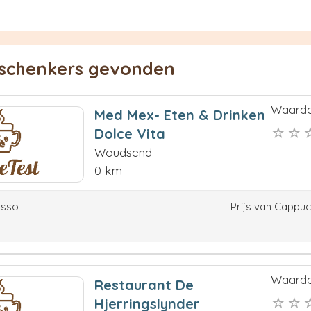
eschenkers gevonden
Waarde
Med Mex- Eten & Drinken
Dolce Vita
Woudsend
0 km
esso
Prijs van Cappu
Waarde
Restaurant De
Hjerringslynder