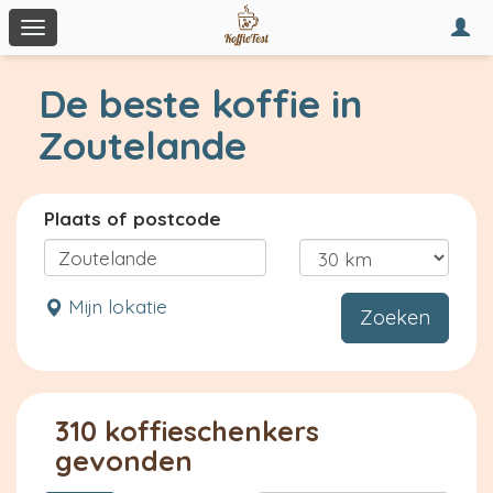
Togg
Toggle
navi
navigation
De beste koffie in
Zoutelande
Plaats of postcode
Mijn lokatie
Zoeken
310 koffieschenkers
gevonden