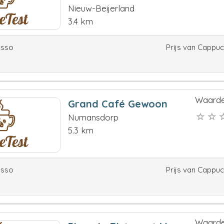
Nieuw-Beijerland
3.4 km
esso
Prijs van Cappu
Waarde
Grand Café Gewoon
Numansdorp
5.3 km
esso
Prijs van Cappu
Waarde