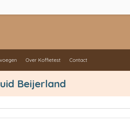
evoegen
Over Koffietest
Contact
uid Beijerland