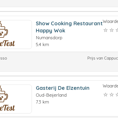
Waarde
Show Cooking Restaurant
Happy Wok
Numansdorp
5.4 km
esso
Prijs van Cappu
Waarde
Gasterij De Elzentuin
Oud-Beijerland
7.3 km