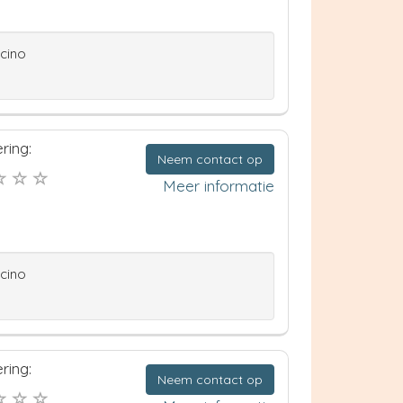
ccino
ring:
Neem contact op
Meer informatie
ccino
ring:
Neem contact op