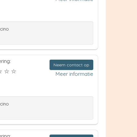
ccino
ring:
Neem contact op
Meer informatie
ccino
ring: