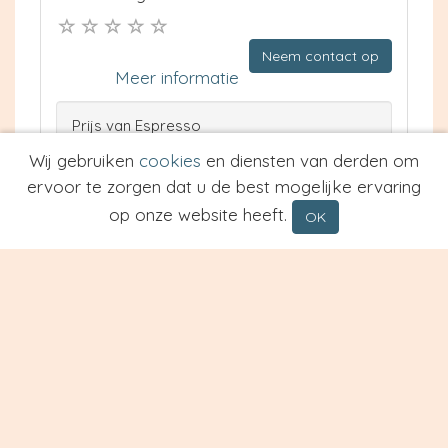
Neem contact op
Meer informatie
Prijs van Espresso
Prijs van Cappuccino
Wij gebruiken
cookies
en diensten van derden om
Type
ervoor te zorgen dat u de best mogelijke ervaring
op onze website heeft.
OK
Balkan Restaurant Sofra
Hoogeveen