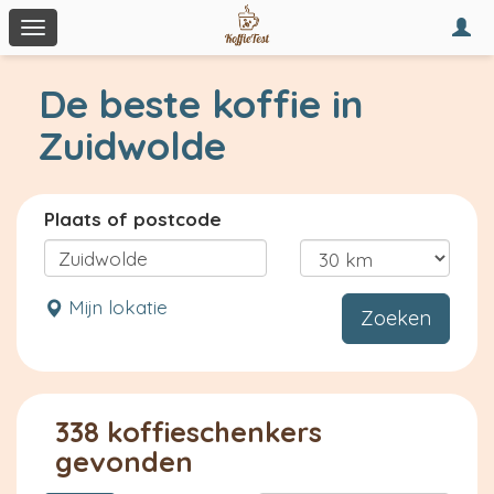
Togg
Toggle
navi
navigation
De beste koffie in
Zuidwolde
Plaats of postcode
Mijn lokatie
Zoeken
338 koffieschenkers
gevonden