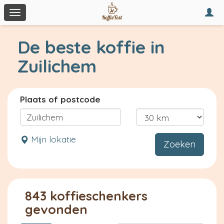
Togg
Toggle
navi
navigation
De beste koffie in
Zuilichem
Plaats of postcode
Mijn lokatie
Zoeken
843 koffieschenkers
gevonden