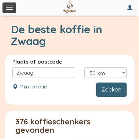
Togg
Toggle
navi
navigation
De beste koffie in
Zwaag
Plaats of postcode
Mijn lokatie
Zoeken
376 koffieschenkers
gevonden