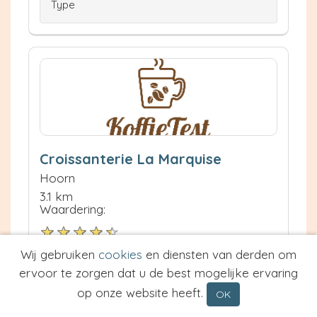
Type
Croissanterie La Marquise
Hoorn
3.1 km
Waardering:
Wij gebruiken
cookies
en diensten van derden om
Neem contact op
Meer informatie
ervoor te zorgen dat u de best mogelijke ervaring
op onze website heeft.
OK
Prijs van Espresso