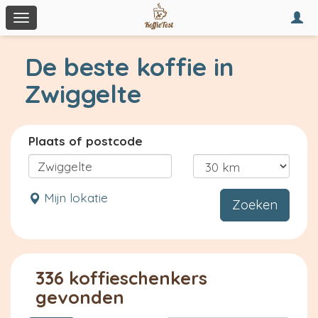
Togg
Toggle
navi
navigation
De beste koffie in
Zwiggelte
Plaats of postcode
Mijn lokatie
Zoeken
336 koffieschenkers
gevonden