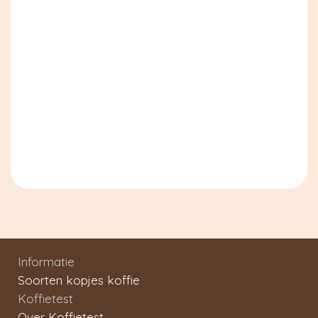
Informatie
Soorten kopjes koffie
Koffietest
Over Koffietest