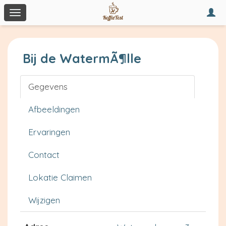
Togg
Toggle
navi
navigation
Bij de WatermÃ¶lle
Gegevens
Afbeeldingen
Ervaringen
Contact
Lokatie Claimen
Wijzigen