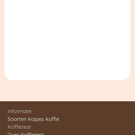
Informatie
Soorten kopjes koffie
Koffietest
Over Koffietest