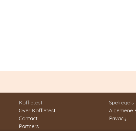
Koffietest
Spelregels
Over Koffietest
Algemene 
Contact
Privacy
Partners