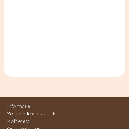
Informatie
Soorten kopjes koffie
Koffietest
Over Koffietest