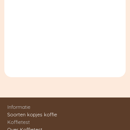
Informatie
Soorten kopjes koffie
Koffietest
Over Koffietest