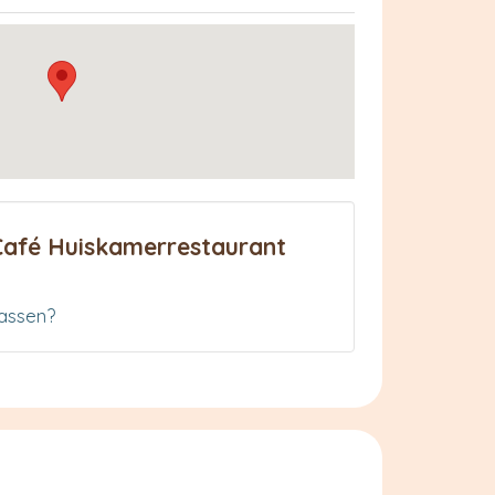
Café Huiskamerrestaurant
assen?