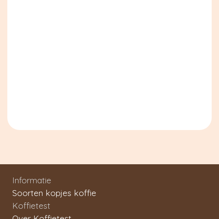
Informatie
Soorten kopjes koffie
Koffietest
Over Koffietest