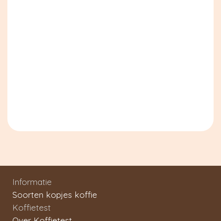
Informatie
Soorten kopjes koffie
Koffietest
Over Koffietest