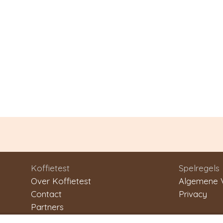
Koffietest
Spelregels
Over Koffietest
Algemene 
Contact
Privacy
Partners