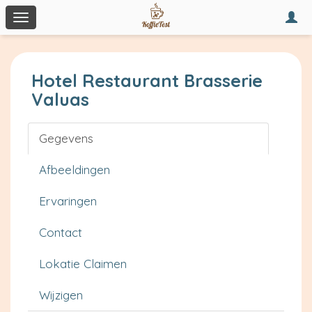
Togg
Toggle
navi
navigation
Hotel Restaurant Brasserie
Valuas
Gegevens
Afbeeldingen
Ervaringen
Contact
Lokatie Claimen
Wijzigen